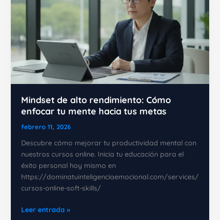
Mindset de alto rendimiento: Cómo
enfocar tu mente hacia tus metas
febrero 11, 2026
Descubre cómo mejorar tu productividad mental con
nuestros cursos online. Inicia tu educación para el
éxito personal hoy mismo en
https://dominatuinteligenciaemocional.com/services/
cursos-online-soft-skills/
Mindset
Leer entrada »