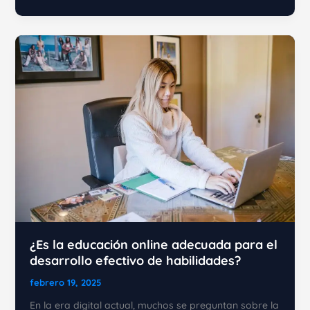
de
alto
rendimiento:
Cómo
enfocar
tu
mente
hacia
tus
metas
¿Es la educación online adecuada para el
desarrollo efectivo de habilidades?
febrero 19, 2025
En la era digital actual, muchos se preguntan sobre la