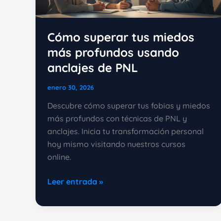
Cómo superar tus miedos
más profundos usando
anclajes de PNL
enero 30, 2026
Descubre cómo superar tus fobias y miedos
más profundos con técnicas de PNL y
anclajes. Inicia tu transformación personal
hoy mismo visitando nuestros cursos
online.
Cómo
Leer entrada »
superar
tus
miedos