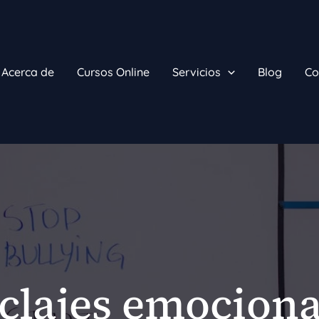
Acerca de
Cursos Online
Servicios
Blog
Co
clajes emociona