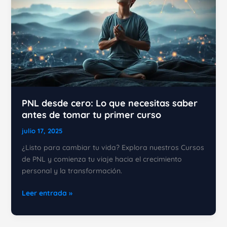
PNL desde cero: Lo que necesitas saber
antes de tomar tu primer curso
julio 17, 2025
¿Listo para cambiar tu vida? Explora nuestros Cursos
de PNL y comienza tu viaje hacia el crecimiento
personal y la transformación.
PNL
Leer entrada »
desde
cero: