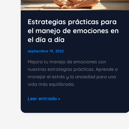
Estrategias prácticas para
el manejo de emociones en
el día a día
septiembre 19, 2025
Mejora tu manejo de emociones con
nuestras estrategias prácticas. Aprende a
manejar el estrés y la ansiedad para una
vida más equilibrada.
Estrategias
Leer entrada »
prácticas
para
el
manejo