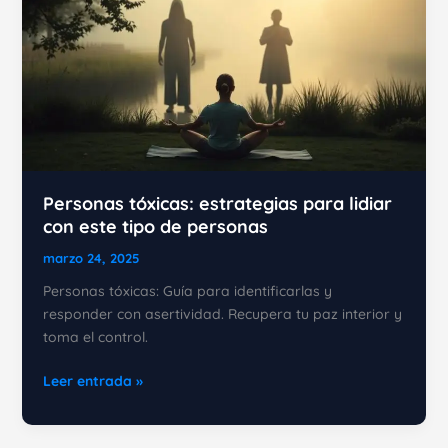
Personas tóxicas: estrategias para lidiar
con este tipo de personas
marzo 24, 2025
Personas tóxicas: Guía para identificarlas y
responder con asertividad. Recupera tu paz interior y
toma el control.
Personas
Leer entrada »
tóxicas:
estrategias