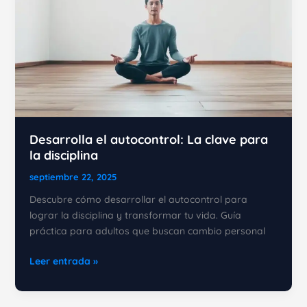
Desarrolla el autocontrol: La clave para
la disciplina
septiembre 22, 2025
Descubre cómo desarrollar el autocontrol para
lograr la disciplina y transformar tu vida. Guía
práctica para adultos que buscan cambio personal
Desarrolla
Leer entrada »
el
autocontrol: