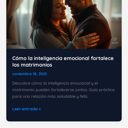
Cómo la inteligencia emocional fortalece
los matrimonios
noviembre 18, 2025
Descubre cómo la inteligencia emocional y el
matrimonio pueden fortalecerse juntos. Guía práctica
para una relación más saludable y feliz.
Cómo
Leer entrada »
la
inteligencia