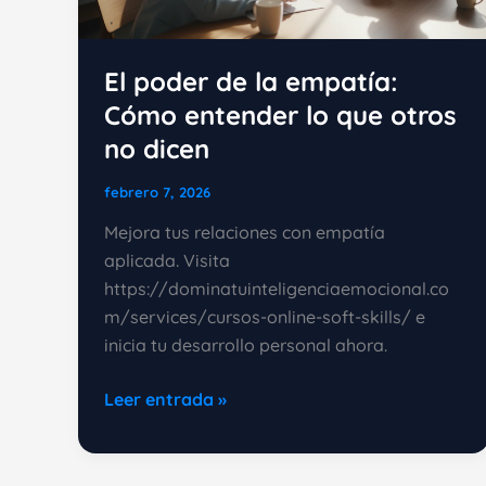
El poder de la empatía:
Cómo entender lo que otros
no dicen
febrero 7, 2026
Mejora tus relaciones con empatía
aplicada. Visita
https://dominatuinteligenciaemocional.co
m/services/cursos-online-soft-skills/ e
inicia tu desarrollo personal ahora.
El
Leer entrada »
poder
de
la