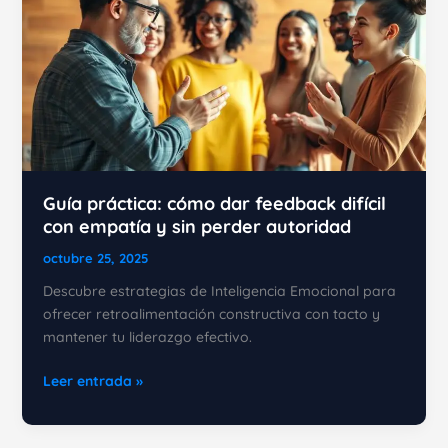
Guía práctica: cómo dar feedback difícil
con empatía y sin perder autoridad
octubre 25, 2025
Descubre estrategias de Inteligencia Emocional para
ofrecer retroalimentación constructiva con tacto y
mantener tu liderazgo efectivo.
Guía
Leer entrada »
práctica:
cómo