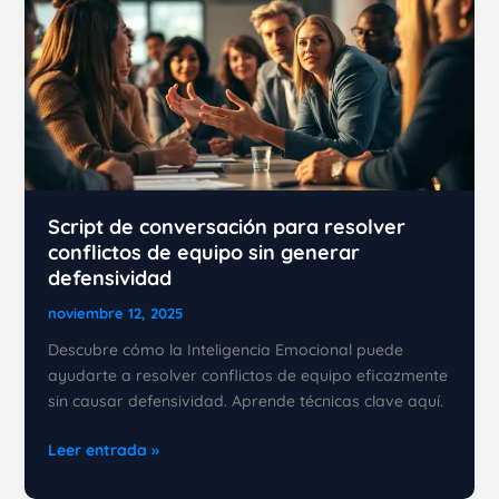
Script de conversación para resolver
conflictos de equipo sin generar
defensividad
noviembre 12, 2025
Descubre cómo la Inteligencia Emocional puede
ayudarte a resolver conflictos de equipo eficazmente
sin causar defensividad. Aprende técnicas clave aquí.
Script
Leer entrada »
de