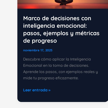
Marco de decisiones con
inteligencia emocional:
pasos, ejemplos y métricas
de progreso
noviembre 17, 2025
Descubre cómo aplicar la Inteligencia
Emocional en la toma de decisiones.
Aprende los pasos, con ejemplos reales y
mide tu progreso eficazmente.
Marco
Leer entrada »
de
decisiones