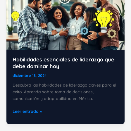
Habilidades esenciales de liderazgo que
debe dominar hoy
diciembre 18, 2024
Descubra las habilidades de liderazgo claves para el
éxito. Aprenda sobre toma de decisiones,
comunicación y adaptabilidad en México.
Habilidades
Leer entrada »
esenciales
de