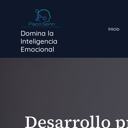
Ir
al
contenido
Inicio
Domina la
Inteligencia
Emocional
Desarrollo p