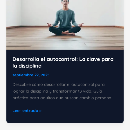
Desarrolla el autocontrol: La clave para
la disciplina
septiembre 22, 2025
Descubre cómo desarrollar el autocontrol para
lograr la disciplina y transformar tu vida. Guía
práctica para adultos que buscan cambio personal
Desarrolla
Leer entrada »
el
autocontrol: