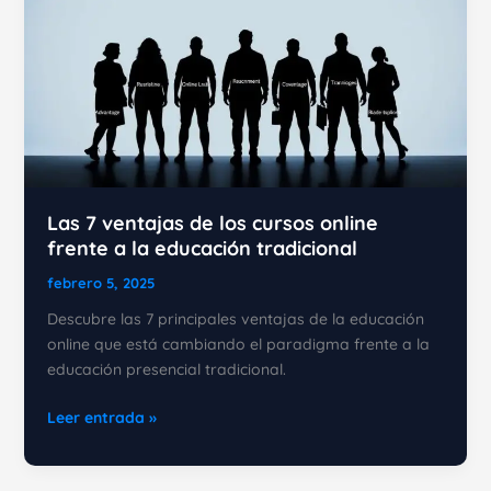
Las 7 ventajas de los cursos online
frente a la educación tradicional
febrero 5, 2025
Descubre las 7 principales ventajas de la educación
online que está cambiando el paradigma frente a la
educación presencial tradicional.
Las
Leer entrada »
7
ventajas