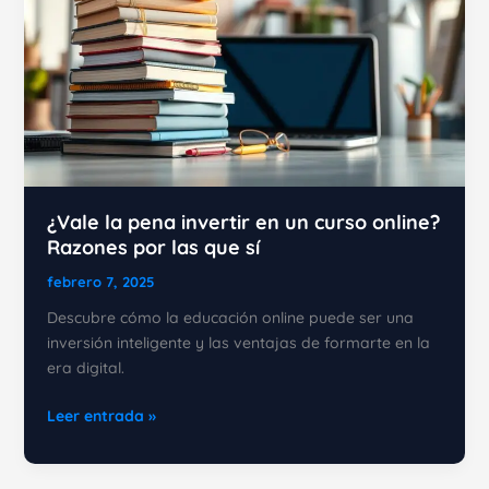
¿Vale la pena invertir en un curso online?
Razones por las que sí
febrero 7, 2025
Descubre cómo la educación online puede ser una
inversión inteligente y las ventajas de formarte en la
era digital.
¿Vale
Leer entrada »
la
pena