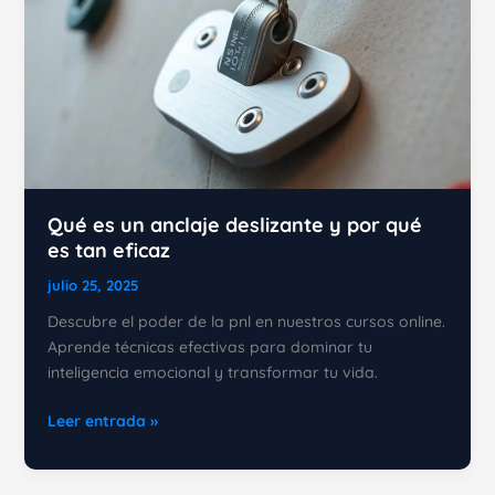
Qué es un anclaje deslizante y por qué
es tan eficaz
julio 25, 2025
Descubre el poder de la pnl en nuestros cursos online.
Aprende técnicas efectivas para dominar tu
inteligencia emocional y transformar tu vida.
Qué
Leer entrada »
es
un