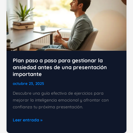
Plan paso a paso para gestionar la
ansiedad antes de una presentación
importante
octubre 23, 2025
Descubre una guía efectiva de ejercicios para
mejorar la inteligencia emocional y afrontar con
confianza tu próxima presentación.
Plan
Leer entrada »
paso