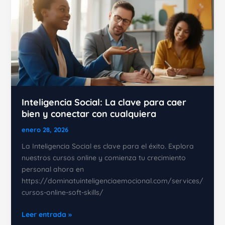
Inteligencia Social: La clave para caer
bien y conectar con cualquiera
enero 28, 2026
La Inteligencia Social es clave para el éxito. Explora
nuestros cursos online y comienza tu crecimiento
personal ahora en
https://dominatuinteligenciaemocional.com/services/
cursos-online-soft-skills/
Inteligencia
Leer entrada »