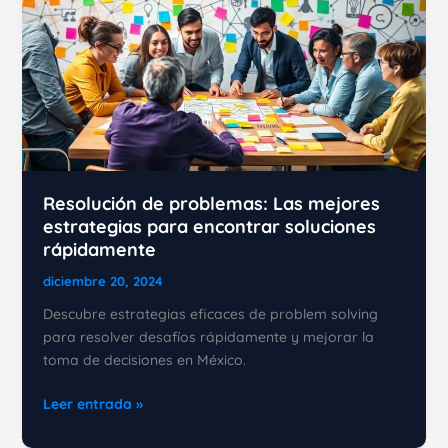
Resolución de problemas: Las mejores
estrategias para encontrar soluciones
rápidamente
diciembre 20, 2024
Descubre estrategias eficaces de problem solving
para resolver desafíos rápidamente y mejorar la
toma de decisiones en México.
Resolución
Leer entrada »
de