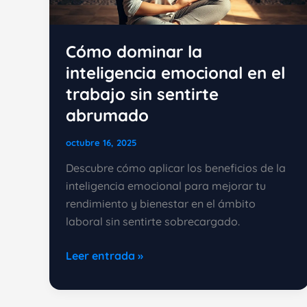
Cómo dominar la
inteligencia emocional en el
trabajo sin sentirte
abrumado
octubre 16, 2025
Descubre cómo aplicar los beneficios de la
inteligencia emocional para mejorar tu
rendimiento y bienestar en el ámbito
laboral sin sentirte sobrecargado.
Cómo
Leer entrada »
dominar
la