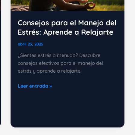
Consejos para el Manejo del
Estrés: Aprende a Relajarte
abril 23, 2025
¿Sientes estrés a menudo? Descubre
consejos efectivos para el manejo del
estrés y aprende a relajarte.
Consejos
Leer entrada »
para
el
Manejo
del
Estrés:
Aprende