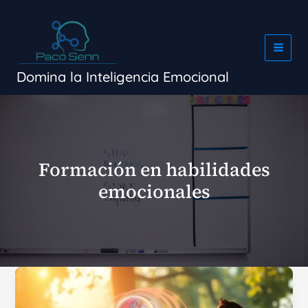
Ir
al
contenido
Domina la Inteligencia Emocional
Formación en habilidades
emocionales