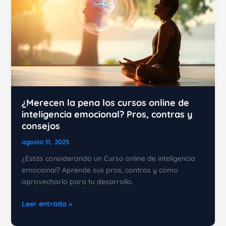
¿Merecen la pena los cursos online de
inteligencia emocional? Pros, contras y
consejos
agosto 11, 2025
¿Estás considerando un Curso online de inteligencia
emocional? Aprende sus pros, contras y cómo
aprovecharlo para tu desarrollo.
¿Merecen
Leer entrada »
la