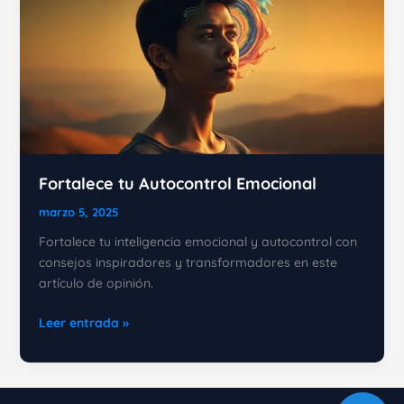
Fortalece tu Autocontrol Emocional
marzo 5, 2025
Fortalece tu inteligencia emocional y autocontrol con
consejos inspiradores y transformadores en este
artículo de opinión.
Fortalece
Leer entrada »
tu
Autocontrol
Emocional