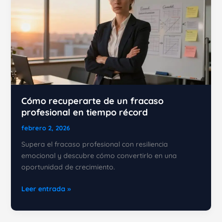
Cómo recuperarte de un fracaso
profesional en tiempo récord
febrero 2, 2026
Supera el fracaso profesional con resiliencia
emocional y descubre cómo convertirlo en una
oportunidad de crecimiento.
Cómo
Leer entrada »
recuperarte
de