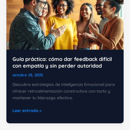
Guía práctica: cómo dar feedback difícil
con empatía y sin perder autoridad
octubre 25, 2025
Descubre estrategias de Inteligencia Emocional para
ofrecer retroalimentación constructiva con tacto y
mantener tu liderazgo efectivo.
Guía
Leer entrada »
práctica:
cómo