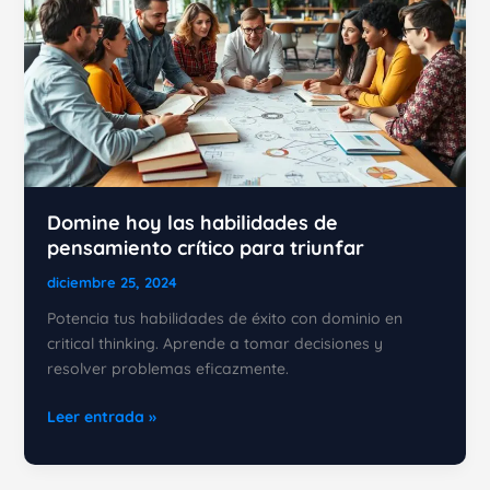
Domine hoy las habilidades de
pensamiento crítico para triunfar
diciembre 25, 2024
Potencia tus habilidades de éxito con dominio en
critical thinking. Aprende a tomar decisiones y
resolver problemas eficazmente.
Domine
Leer entrada »
hoy
las