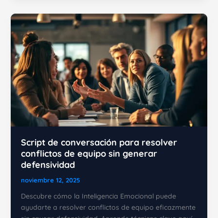
de
la
empatía:
Cómo
entender
lo
que
otros
no
dicen
Script de conversación para resolver
conflictos de equipo sin generar
defensividad
noviembre 12, 2025
Descubre cómo la Inteligencia Emocional puede
ayudarte a resolver conflictos de equipo eficazmente