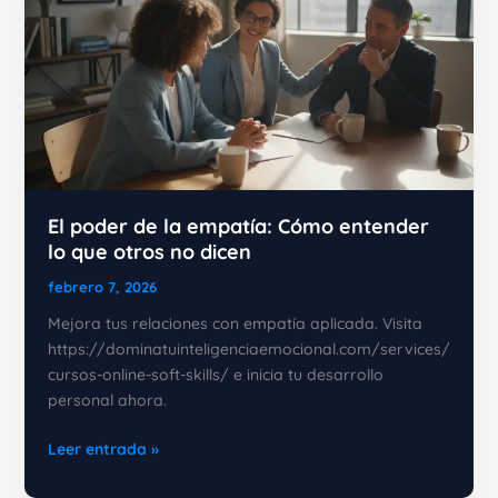
El poder de la empatía: Cómo entender
lo que otros no dicen
febrero 7, 2026
Mejora tus relaciones con empatía aplicada. Visita
https://dominatuinteligenciaemocional.com/services/
cursos-online-soft-skills/ e inicia tu desarrollo
personal ahora.
El
Leer entrada »
poder