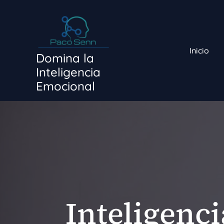
Ir
al
contenido
Inicio
Domina la
Inteligencia
Emocional
Inteligenc