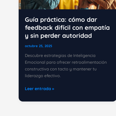
Guía práctica: cómo dar
feedback difícil con empatía
y sin perder autoridad
octubre 25, 2025
Descubre estrategias de Inteligencia
Emocional para ofrecer retroalimentación
constructiva con tacto y mantener tu
liderazgo efectivo.
Guía
Leer entrada »
práctica:
cómo
dar
feedback