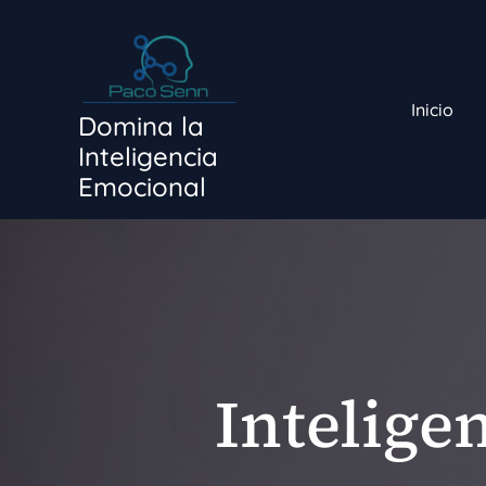
Ir
al
contenido
Inicio
Domina la
Inteligencia
Emocional
Intelige