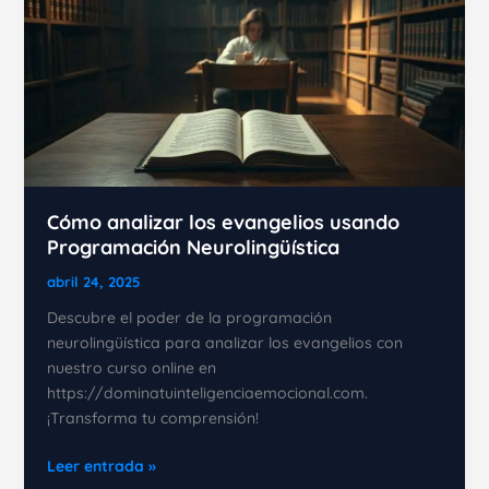
Cómo analizar los evangelios usando
Programación Neurolingüística
abril 24, 2025
Descubre el poder de la programación
neurolingüística para analizar los evangelios con
nuestro curso online en
https://dominatuinteligenciaemocional.com.
¡Transforma tu comprensión!
Cómo
Leer entrada »