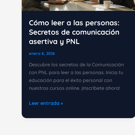
Cómo leer a las personas:
Secretos de comunicación
asertiva y PNL
enero 8, 2026
Descubre los secretos de la Comunicación
con PNL para leer a las personas. Inicia tu
educación para el éxito personal con
nuestros cursos online. ¡Inscríbete ahora!
Cómo
Leer entrada »
leer
a
las
personas: