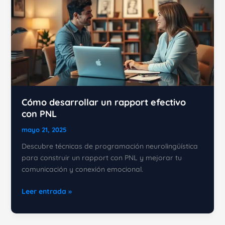
Cómo desarrollar un rapport efectivo
con PNL
mayo 21, 2025
Descubre técnicas de programación neurolingüística
para construir un rapport con PNL y mejorar tu
comunicación y conexión emocional.
Cómo
Leer entrada »
desarrollar
un