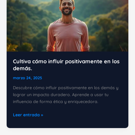
Cultiva cómo influir positivamente en los
demás.
marzo 24, 2025
Descubre cómo influir positivamente en los demás y
lograr un impacto duradero. Aprende a usar tu
influencia de forma ética y enriquecedora.
Cultiva
Leer entrada »
cómo
influir