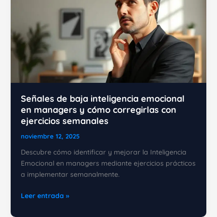
Señales de baja inteligencia emocional
en managers y cómo corregirlas con
ejercicios semanales
noviembre 12, 2025
Descubre cómo identificar y mejorar la Inteligencia
Emocional en managers mediante ejercicios prácticos
a implementar semanalmente.
Señales
Leer entrada »
de