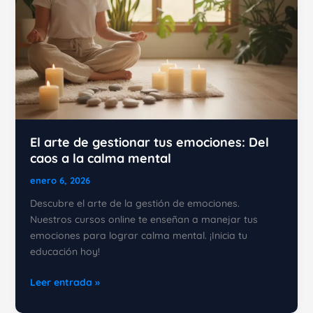
El arte de gestionar tus emociones: Del
caos a la calma mental
enero 6, 2026
Descubre el arte de la gestión de emociones.
Nuestros cursos online te enseñan a manejar tus
emociones para lograr calma mental. ¡Inicia tu
educación hoy!
El
Leer entrada »
arte