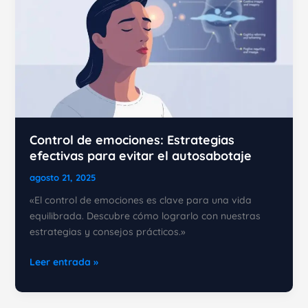
Control de emociones: Estrategias
efectivas para evitar el autosabotaje
agosto 21, 2025
«El control de emociones es clave para una vida
equilibrada. Descubre cómo lograrlo con nuestras
estrategias y consejos prácticos.»
Control
Leer entrada »
de
emociones: