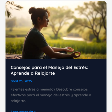
Estrategias
efectivas
para
evitar
el
autosabotaje
Consejos para el Manejo del Estrés:
Aprende a Relajarte
abril 23, 2025
¿Sientes estrés a menudo? Descubre consejos
efectivos para el manejo del estrés y aprende a
relajarte.
Consejos
Leer entrada »