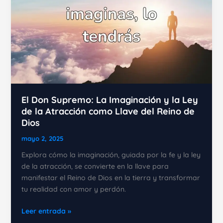
El Don Supremo: La Imaginación y la Ley
de la Atracción como Llave del Reino de
Dios
mayo 2, 2025
Explora cómo la imaginación, guiada por la fe y la ley
de la atracción, se convierte en la llave para
manifestar el Reino de Dios en la tierra y transformar
tu realidad con amor y perdón.
El
Leer entrada »
Don