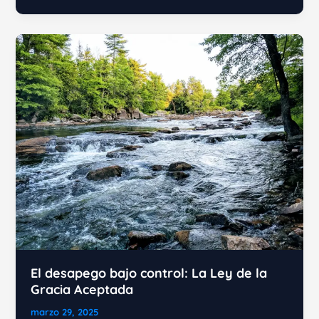
Supremo:
La
Imaginación
y
la
Ley
de
la
Atracción
como
Llave
del
Reino
de
Dios
El desapego bajo control: La Ley de la
Gracia Aceptada
marzo 29, 2025