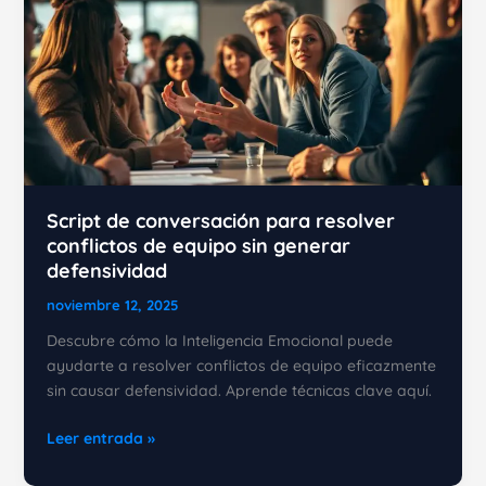
Script de conversación para resolver
conflictos de equipo sin generar
defensividad
noviembre 12, 2025
Descubre cómo la Inteligencia Emocional puede
ayudarte a resolver conflictos de equipo eficazmente
sin causar defensividad. Aprende técnicas clave aquí.
Script
Leer entrada »
de