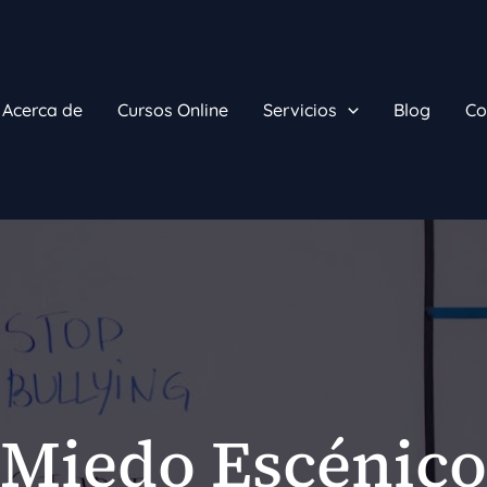
Acerca de
Cursos Online
Servicios
Blog
Co
Miedo Escénico