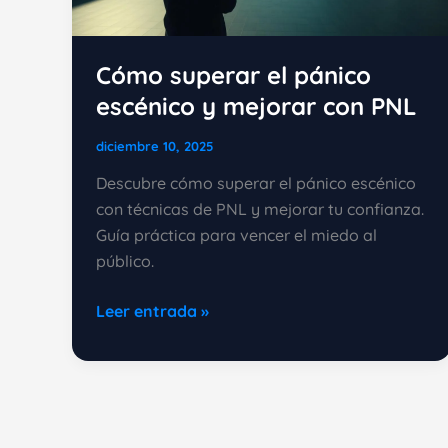
Cómo superar el pánico
escénico y mejorar con PNL
diciembre 10, 2025
Descubre cómo superar el pánico escénico
con técnicas de PNL y mejorar tu confianza.
Guía práctica para vencer el miedo al
público.
Cómo
Leer entrada »
superar
el
pánico
escénico
y