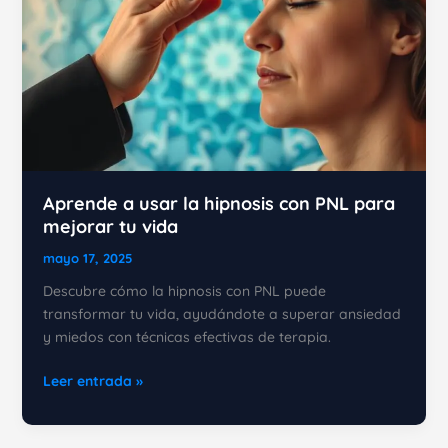
Aprende a usar la hipnosis con PNL para
mejorar tu vida
mayo 17, 2025
Descubre cómo la hipnosis con PNL puede
transformar tu vida, ayudándote a superar ansiedad
y miedos con técnicas efectivas de terapia.
Aprende
Leer entrada »
a
usar