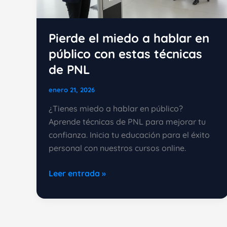
Pierde el miedo a hablar en
público con estas técnicas
de PNL
enero 21, 2026
¿Tienes miedo a hablar en público?
Aprende técnicas de PNL para mejorar tu
confianza. Inicia tu educación para el éxito
personal con nuestros cursos online.
Pierde
Leer entrada »
el
miedo
a
hablar