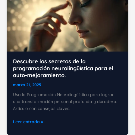
Descubre los secretos de la
programación neurolingüística para el
auto-mejoramiento.
marzo 21, 2025
Usa la Programación Neurolingüística para lograr
una transformación personal profunda y duradera.
Artículo con consejos claves.
Descubre
Leer entrada »
los