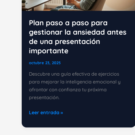
Plan paso a paso para
gestionar la ansiedad antes
de una presentación
importante
octubre 23, 2025
Descubre una guía efectiva de ejercicios
para mejorar la inteligencia emocional y
afrontar con confianza tu próxima
presentación.
Plan
Leer entrada »
paso
a