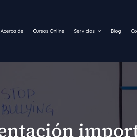
Acerca de
Cursos Online
Servicios
Blog
Co
entación impor