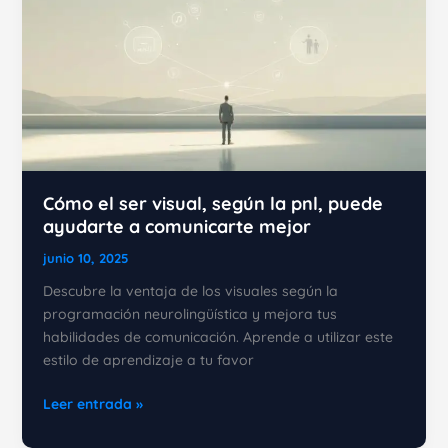
Cómo el ser visual, según la pnl, puede
ayudarte a comunicarte mejor
junio 10, 2025
Descubre la ventaja de los visuales según la
programación neurolingüística y mejora tus
habilidades de comunicación. Aprende a utilizar este
estilo de aprendizaje a tu favor
Cómo
Leer entrada »
el