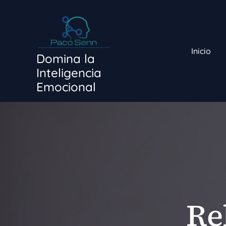
Ir
al
contenido
Inicio
Domina la
Inteligencia
Emocional
Re