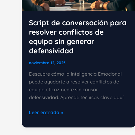
Script de conversación para
resolver conflictos de
equipo sin generar
defensividad
noviembre 12, 2025
Descubre cómo la Inteligencia Emocional
puede ayudarte a resolver conflictos de
equipo eficazmente sin causar
defensividad. Aprende técnicas clave aquí.
Script
Leer entrada »
de
conversación