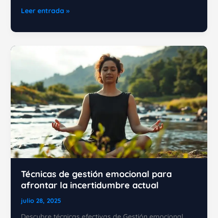
El
Leer entrada »
arte
de
gestionar
tus
emociones:
Del
caos
a
la
calma
mental
Técnicas de gestión emocional para
afrontar la incertidumbre actual
julio 28, 2025
Descubre técnicas efectivas de Gestión emocional