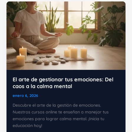
un
fracaso
profesional
en
tiempo
récord
El arte de gestionar tus emociones: Del
caos a la calma mental
enero 6, 2026
Descubre el arte de la gestión de emociones.
Nuestros cursos online te enseñan a manejar tus
emociones para lograr calma mental. ¡Inicia tu
educación hoy!