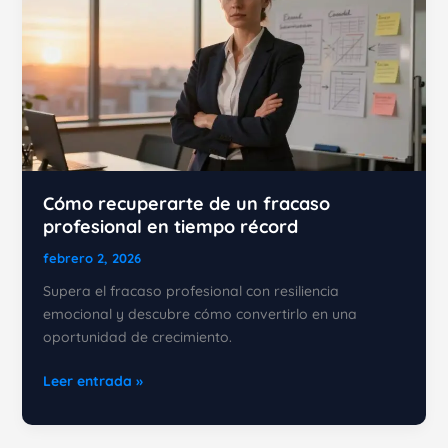
Cómo recuperarte de un fracaso
profesional en tiempo récord
febrero 2, 2026
Supera el fracaso profesional con resiliencia
emocional y descubre cómo convertirlo en una
oportunidad de crecimiento.
Cómo
Leer entrada »
recuperarte
de