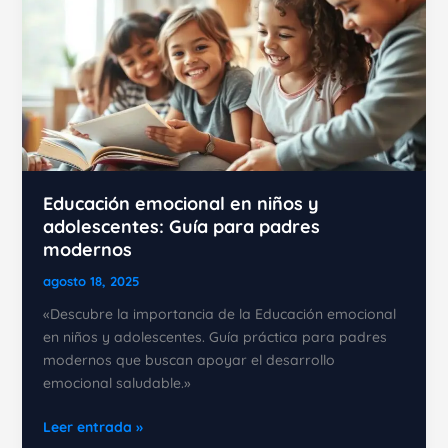
Educación emocional en niños y
adolescentes: Guía para padres
modernos
agosto 18, 2025
«Descubre la importancia de la Educación emocional
en niños y adolescentes. Guía práctica para padres
modernos que buscan apoyar el desarrollo
emocional saludable.»
Educación
Leer entrada »