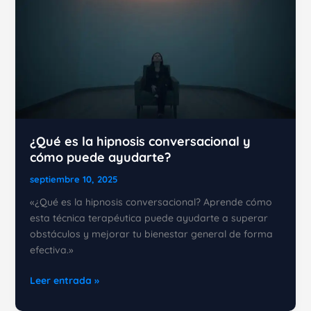
¿Qué es la hipnosis conversacional y
cómo puede ayudarte?
septiembre 10, 2025
«¿Qué es la hipnosis conversacional? Aprende cómo
esta técnica terapéutica puede ayudarte a superar
obstáculos y mejorar tu bienestar general de forma
efectiva.»
¿Qué
Leer entrada »
es