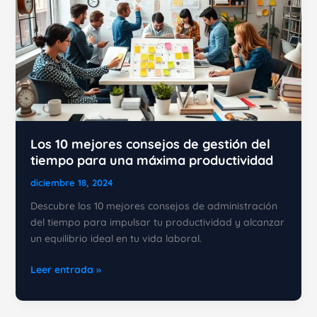
Los 10 mejores consejos de gestión del
tiempo para una máxima productividad
diciembre 18, 2024
Descubre los 10 mejores consejos de administración
del tiempo para impulsar tu productividad y alcanzar
un equilibrio ideal en tu vida laboral.
Los
Leer entrada »
10
mejores