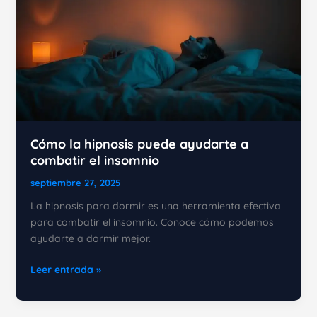
Cómo la hipnosis puede ayudarte a
combatir el insomnio
septiembre 27, 2025
La hipnosis para dormir es una herramienta efectiva
para combatir el insomnio. Conoce cómo podemos
ayudarte a dormir mejor.
Cómo
Leer entrada »
la
hipnosis